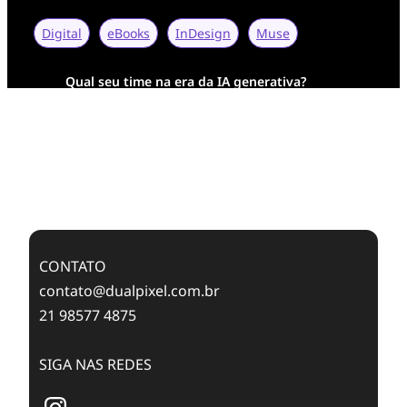
Digital
eBooks
InDesign
Muse
Qual seu time na era da IA generativa?
Transformação Digital da AESA: Tradição em
Feixes de Molas na Era Mobile
Case Study: Digital Transformation at Memnon
Publishing with Dualpixel
CONTATO
contato@dualpixel.com.br
21 98577 4875
SIGA NAS REDES