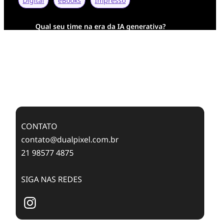
Digital
eBooks
Impresso
Qual seu time na era da IA generativa?
Transformação Digital da AESA: Tradição em
Feixes de Molas na Era Mobile
Case Study: Digital Transformation at Memnon
Publishing with Dualpixel
CONTATO
contato@dualpixel.com.br
21 98577 4875
SIGA NAS REDES