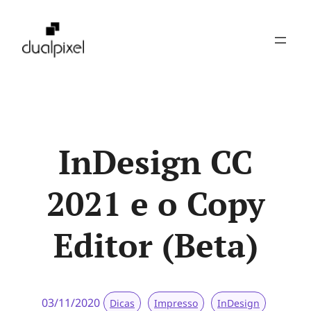
Pular
para
o
conteúdo
InDesign CC
2021 e o Copy
Editor (Beta)
03/11/2020
Dicas
Impresso
InDesign