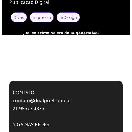
Publicação Digital
Dicas
Impresso
InDesign
Qual seu time na era da IA generativa?
Transformação Digital da AESA: Tradição em
Feixes de Molas na Era Mobile
Case Study: Digital Transformation at Memnon
Publishing with Dualpixel
CONTATO
contato@dualpixel.com.br
21 98577 4875
SIGA NAS REDES