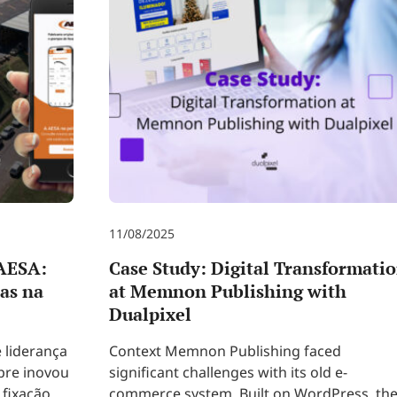
11/08/2025
 AESA:
Case Study: Digital Transformati
as na
at Memnon Publishing with
Dualpixel
 liderança
Context Memnon Publishing faced
pre inovou
significant challenges with its old e-
fixação.
commerce system. Built on WordPress, th