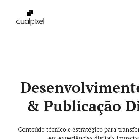
Pular
para
o
conteúdo
Desenvolviment
& Publicação Di
Conteúdo técnico e estratégico para transfo
em experiências digitais impacta