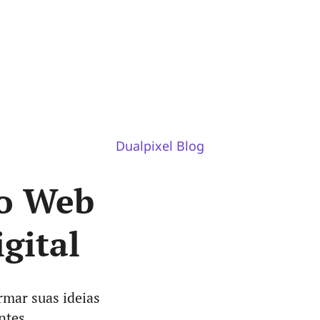
Dualpixel Blog
o Web
gital
rmar suas ideias
ntes.