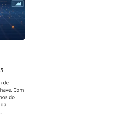
25
m de
chave. Com
tmos do
 da
…