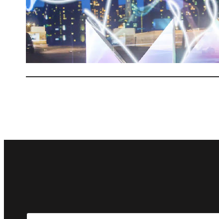
a
2
Search