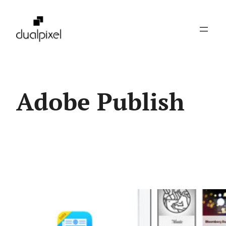
Pular
para
o
conteúdo
Adobe Publish