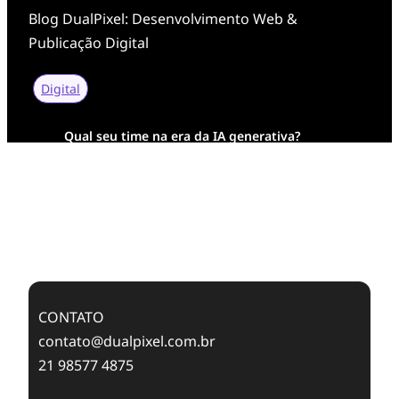
Blog DualPixel: Desenvolvimento Web &
Publicação Digital
Digital
Qual seu time na era da IA generativa?
Transformação Digital da AESA: Tradição em
Feixes de Molas na Era Mobile
Case Study: Digital Transformation at Memnon
Publishing with Dualpixel
CONTATO
contato@dualpixel.com.br
21 98577 4875