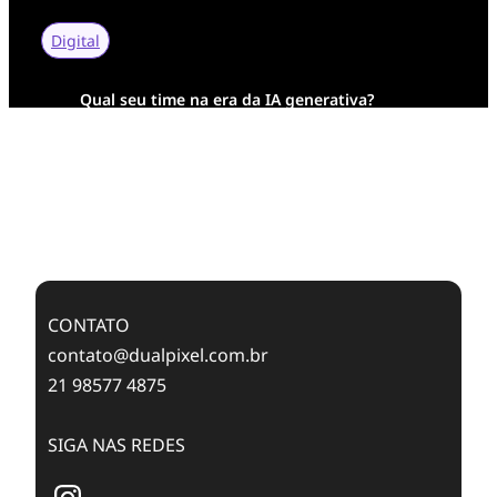
Digital
Qual seu time na era da IA generativa?
Transformação Digital da AESA: Tradição em
Feixes de Molas na Era Mobile
Case Study: Digital Transformation at Memnon
Publishing with Dualpixel
CONTATO
contato@dualpixel.com.br
21 98577 4875
SIGA NAS REDES