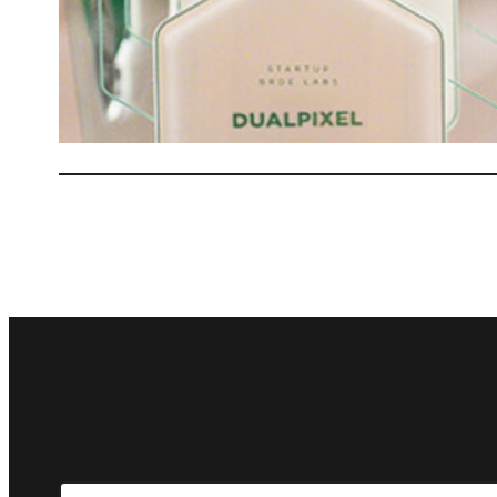
1
L
Search