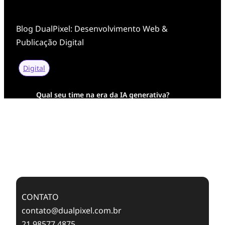
Blog DualPixel: Desenvolvimento Web &
Publicação Digital
Digital
Qual seu time na era da IA generativa?
Transformação Digital da AESA: Tradição em
Feixes de Molas na Era Mobile
Case Study: Digital Transformation at Memnon
Publishing with Dualpixel
CONTATO
contato@dualpixel.com.br
21 98577 4875