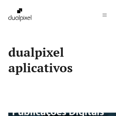
Pular
para
o
conteúdo
dualpixel
aplicativos