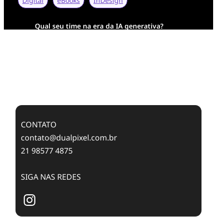
Digital
eBooks
InDesign
Qual seu time na era da IA generativa?
Transformação Digital da AESA: Tradição em
Feixes de Molas na Era Mobile
Case Study: Digital Transformation at Memnon
Publishing with Dualpixel
CONTATO
contato@dualpixel.com.br
21 98577 4875
SIGA NAS REDES