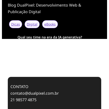
Blog DualPixel: Desenvolvimento Web &
Publicação Digital
Dicas
Digital
eBooks
Qual seu time na era da IA generativa?
Transformação Digital da AESA: Tradição em
Feixes de Molas na Era Mobile
Case Study: Digital Transformation at Memnon
Publishing with Dualpixel
CONTATO
contato@dualpixel.com.br
21 98577 4875