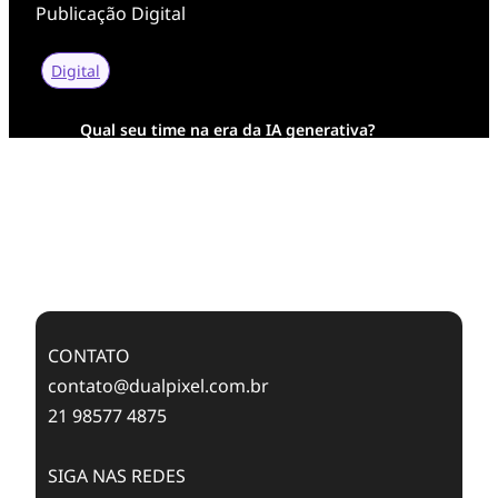
Publicação Digital
Digital
Qual seu time na era da IA generativa?
Transformação Digital da AESA: Tradição em
Feixes de Molas na Era Mobile
Case Study: Digital Transformation at Memnon
Publishing with Dualpixel
CONTATO
contato@dualpixel.com.br
21 98577 4875
SIGA NAS REDES