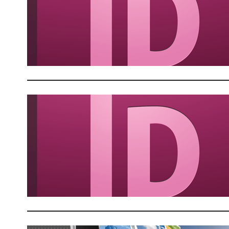
C
p
A
C
p