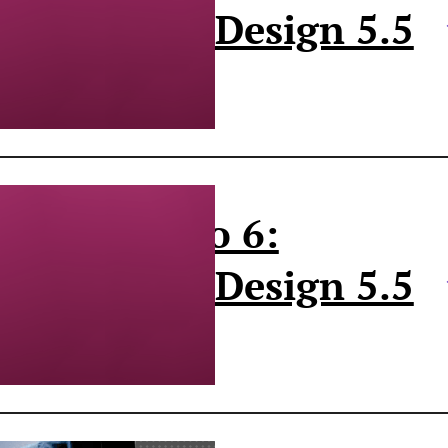
onheça o InDesign 5.5
arte 2
 caminho do 6:
onheça o InDesign 5.5
arte 1