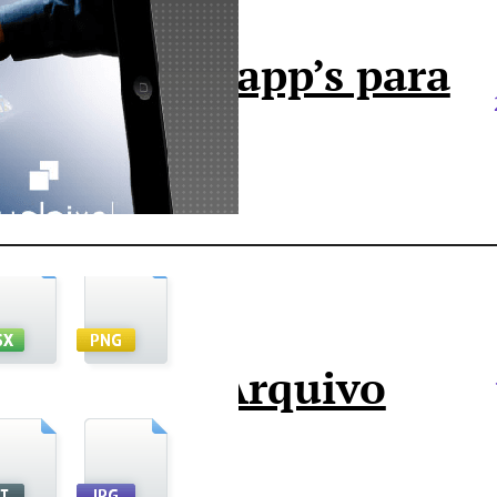
rodução de app’s para
ablets
ormato de Arquivo