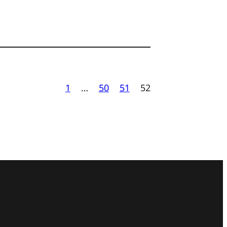
1
…
50
51
52