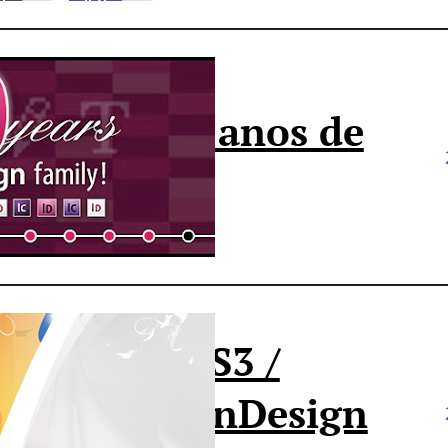
nDesign: 10 anos de
xcelência
hotoshop CS3 /
llustrator / InDesign