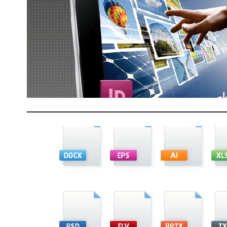
P
t
F