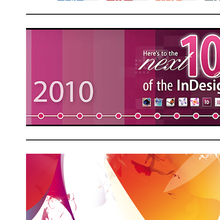
I
e
P
I