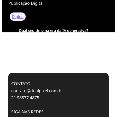
Publicação Digital
Digital
Qual seu time na era da IA generativa?
Transformação Digital da AESA: Tradição em
Feixes de Molas na Era Mobile
Case Study: Digital Transformation at Memnon
Publishing with Dualpixel
CONTATO
contato@dualpixel.com.br
21 98577 4875
SIGA NAS REDES