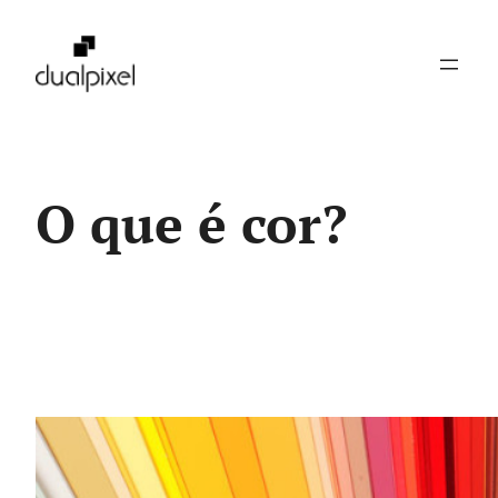
Pular
para
o
conteúdo
O que é cor?