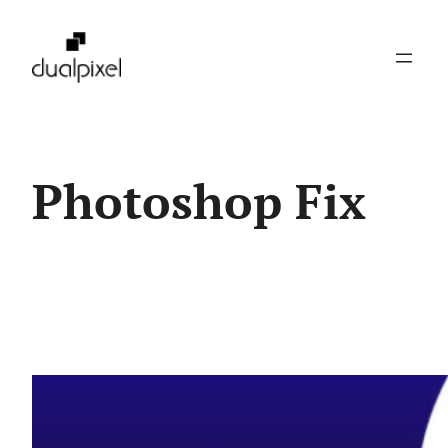
Pular
para
o
conteúdo
Photoshop Fix