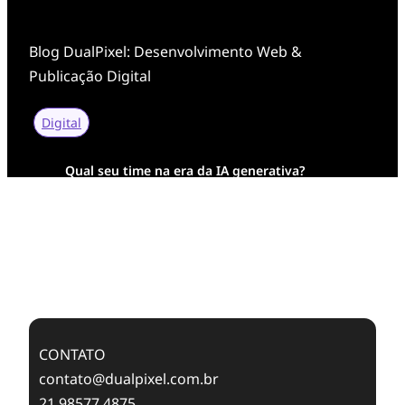
Blog DualPixel: Desenvolvimento Web &
Publicação Digital
Digital
Qual seu time na era da IA generativa?
Transformação Digital da AESA: Tradição em
Feixes de Molas na Era Mobile
Case Study: Digital Transformation at Memnon
Publishing with Dualpixel
CONTATO
contato@dualpixel.com.br
21 98577 4875