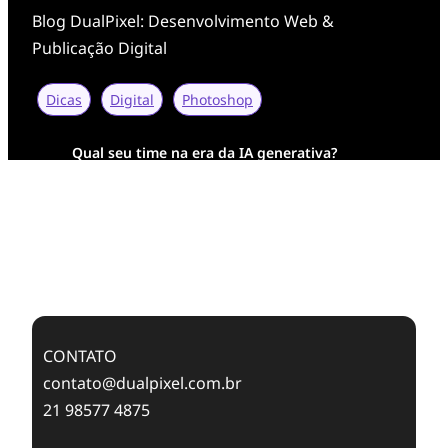
Blog DualPixel: Desenvolvimento Web &
Publicação Digital
Dicas
Digital
Photoshop
Qual seu time na era da IA generativa?
Transformação Digital da AESA: Tradição em
Feixes de Molas na Era Mobile
Case Study: Digital Transformation at Memnon
Publishing with Dualpixel
CONTATO
contato@dualpixel.com.br
21 98577 4875