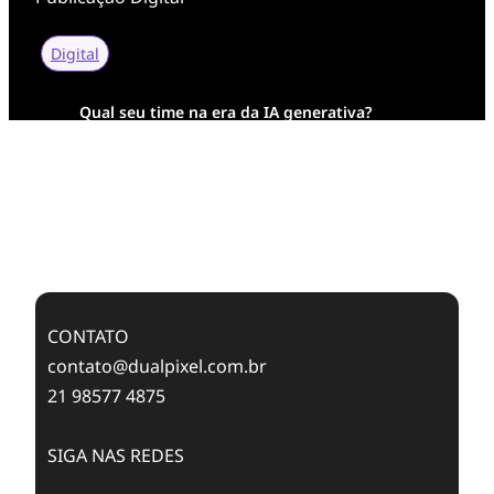
Digital
Qual seu time na era da IA generativa?
Transformação Digital da AESA: Tradição em
Feixes de Molas na Era Mobile
Case Study: Digital Transformation at Memnon
Publishing with Dualpixel
CONTATO
contato@dualpixel.com.br
21 98577 4875
SIGA NAS REDES