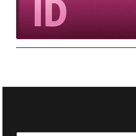
D
I
Search