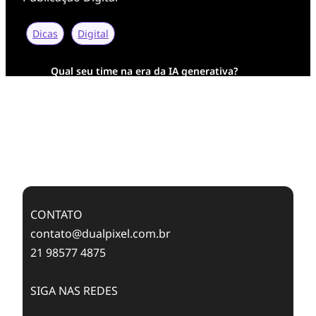
Dicas
Digital
Qual seu time na era da IA generativa?
Transformação Digital da AESA: Tradição em
Feixes de Molas na Era Mobile
Case Study: Digital Transformation at Memnon
Publishing with Dualpixel
CONTATO
contato@dualpixel.com.br
21 98577 4875
SIGA NAS REDES