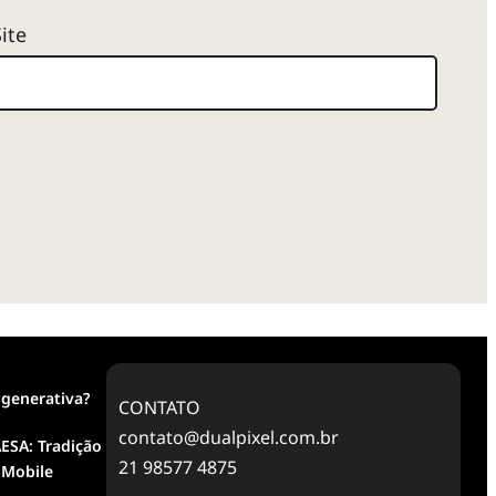
Site
 generativa?
CONTATO
contato@dualpixel.com.br
ESA: Tradição
21 98577 4875
 Mobile