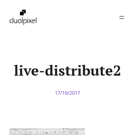
Pular
para
o
conteúdo
live-distribute2
17/10/2017