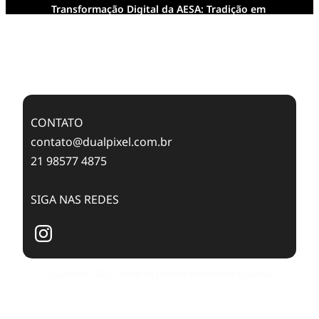
Transformação Digital da AESA: Tradição em
Feixes de Molas na Era Mobile
Case Study: Digital Transformation at Memnon
Publishing with Dualpixel
CONTATO
contato@dualpixel.com.br
21 98577 4875
SIGA NAS REDES
Copyright © 2025. Todos os Direitos Reservados Dualpixel