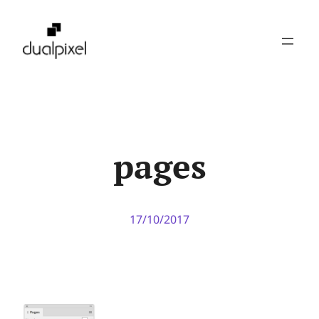
Pular
para
o
conteúdo
pages
17/10/2017