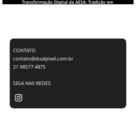
Transformação Digital da AESA: Tradição em
Feixes de Molas na Era Mobile
Case Study: Digital Transformation at Memnon
Publishing with Dualpixel
CONTATO
contato@dualpixel.com.br
21 98577 4875
SIGA NAS REDES
Copyright © 2025. Todos os Direitos Reservados Dualpixel