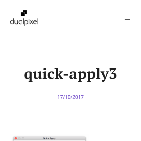
Pular
para
o
conteúdo
quick-apply3
17/10/2017