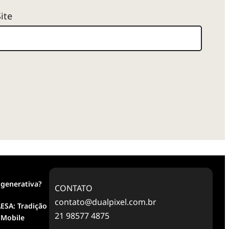
Site
 generativa?
CONTATO
contato@dualpixel.com.br
ESA: Tradição
21 98577 4875
 Mobile