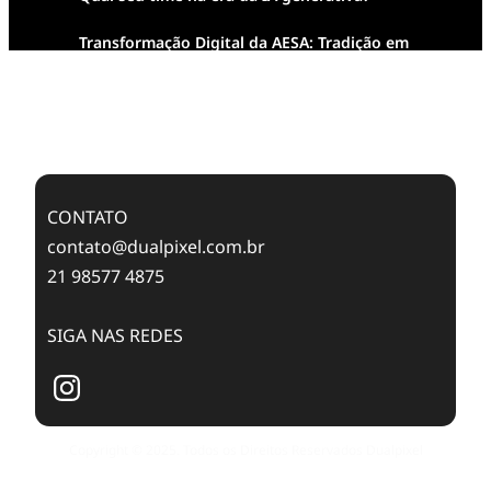
Transformação Digital da AESA: Tradição em
Feixes de Molas na Era Mobile
Case Study: Digital Transformation at Memnon
Publishing with Dualpixel
CONTATO
contato@dualpixel.com.br
21 98577 4875
SIGA NAS REDES
Copyright © 2025. Todos os Direitos Reservados Dualpixel