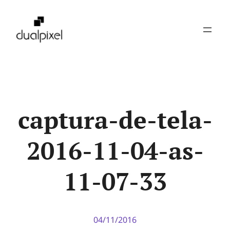
Pular
para
o
conteúdo
captura-de-tela-
2016-11-04-as-
11-07-33
04/11/2016