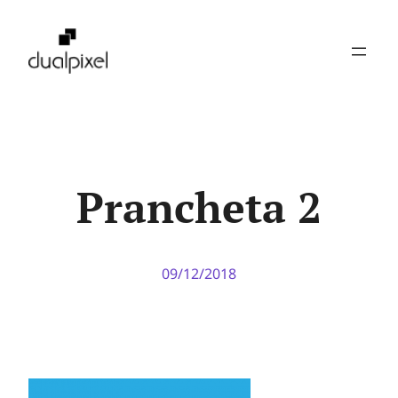
Pular
para
o
conteúdo
Prancheta 2
09/12/2018