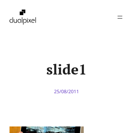
Pular
para
o
conteúdo
slide1
25/08/2011