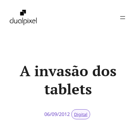
Pular
para
o
conteúdo
A invasão dos
tablets
06/09/2012
Digital