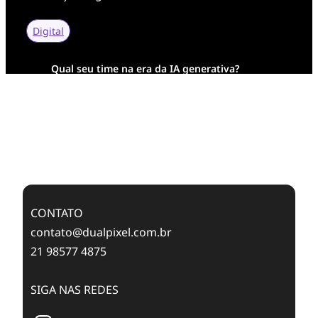
Digital
Qual seu time na era da IA generativa?
Transformação Digital da AESA: Tradição em
Feixes de Molas na Era Mobile
Case Study: Digital Transformation at Memnon
Publishing with Dualpixel
CONTATO
contato@dualpixel.com.br
21 98577 4875
SIGA NAS REDES