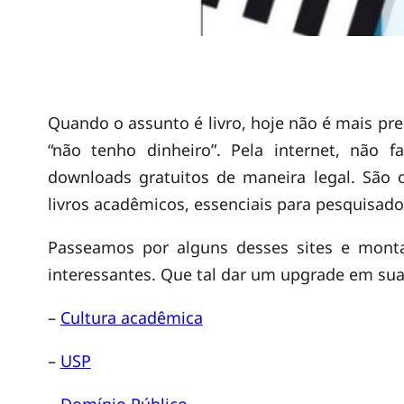
A
Quando o assunto é livro, hoje não é mais pre
“não tenho dinheiro”. Pela internet, não 
u
downloads gratuitos de maneira legal. São o
livros acadêmicos, essenciais para pesquisador
m
Passeamos por alguns desses sites e monta
interessantes. Que tal dar um upgrade em sua 
c
–
Cultura acadêmica
l
–
USP
–
Domínio Público