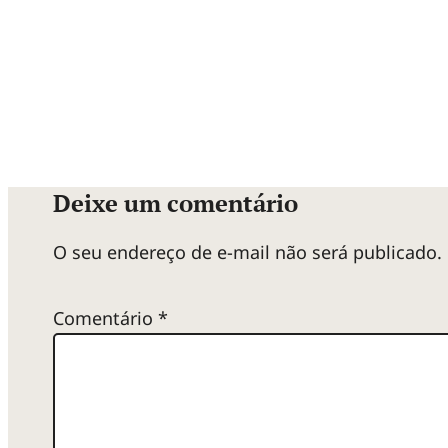
e
s
p
o
Deixe um comentário
O seu endereço de e-mail não será publicado.
s
s
Comentário
*
i