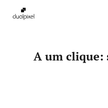
Pular
para
o
conteúdo
A um clique: 