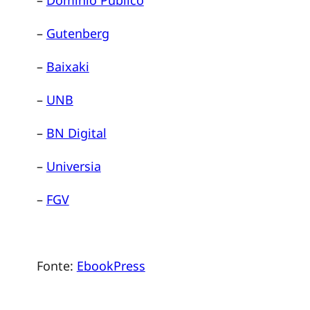
i
q
–
Gutenberg
–
Baixaki
u
–
UNB
e
–
BN Digital
:
–
Universia
s
–
FGV
i
Fonte:
EbookPress
t