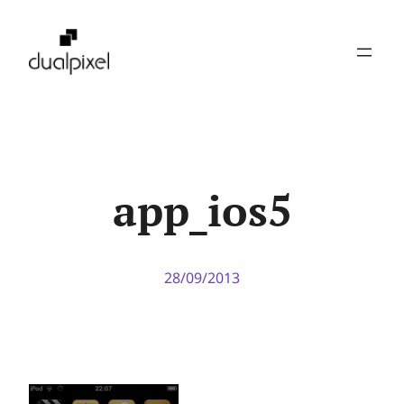
Pular
para
o
conteúdo
app_ios5
28/09/2013