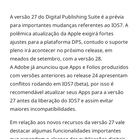
A
A versão 27 do Digital Publishing Suite é a prévia
para importantes mudanças referentes ao IOS7. A
polêmica atualização da Apple exigirá fortes
d
ajustes para a plataforma DPS, contudo o suporte
pleno irá acontecer no próximo release, em
o
meados de setembro, com a versão 28.
A Adobe já anunciou que Apps e Folios produzidos
b
com versões anteriores ao release 24 apresentam
conflitos rodando em IOS7 (beta), por isso é
e
recomendável atualizar seus Apps para a versão
27 antes da liberação do IOS7 e assim evitar
D
maiores incompatibilidades.
Em relação aos novos recursos da versão 27 vale
P
destacar algumas funcionalidades importantes
que expandem o alcance das publicações digitais