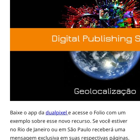
2
7
:
a
t
u
a
Baixe o app da
dualpixel
e acesse o Folio com um
exemplo sobre esse novo recurso. Se você estiver
l
no Rio de Janeiro ou em São Paulo receberá uma
mensagem exclusiva em suas respectivas páginas.