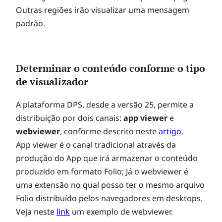
Outras regiões irão visualizar uma mensagem
i
padrão.
z
Determinar o conteúdo conforme o tipo
a
de visualizador
ç
A plataforma DPS, desde a versão 25, permite a
distribuição por dois canais:
app viewer
e
webviewer
, conforme descrito neste
artigo
.
ã
App viewer é o canal tradicional através da
produção do App que irá armazenar o conteúdo
o
produzido em formato Folio; Já o webviewer é
uma extensão no qual posso ter o mesmo arquivo
o
Folio distribuído pelos navegadores em desktops.
Veja neste
link
um exemplo de webviewer.