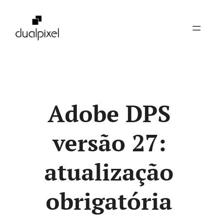
Pular
para
o
conteúdo
Adobe DPS
versão 27:
atualização
obrigatória