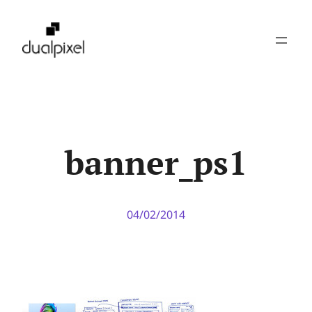
Pular
para
o
conteúdo
banner_ps1
04/02/2014