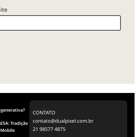
Site
 generativa?
CONTATO
contato@dualpixel.com.br
ESA: Tradição
21 98577 4875
 Mobile