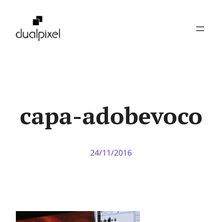
Pular
para
o
conteúdo
capa-adobevoco
24/11/2016