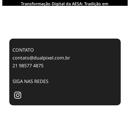
Transformação Digital da AESA: Tradição em
Feixes de Molas na Era Mobile
Case Study: Digital Transformation at Memnon
Publishing with Dualpixel
CONTATO
contato@dualpixel.com.br
21 98577 4875
SIGA NAS REDES
Copyright © 2025. Todos os Direitos Reservados Dualpixel