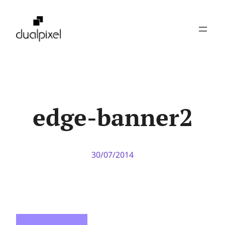
Pular
para
o
conteúdo
edge-banner2
30/07/2014