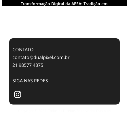
Transformação Digital da AESA: Tradição em
Feixes de Molas na Era Mobile
Case Study: Digital Transformation at Memnon
Publishing with Dualpixel
CONTATO
contato@dualpixel.com.br
21 98577 4875
SIGA NAS REDES
Copyright © 2025. Todos os Direitos Reservados Dualpixel