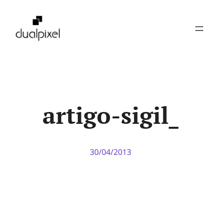
Pular
para
o
conteúdo
artigo-sigil_
30/04/2013