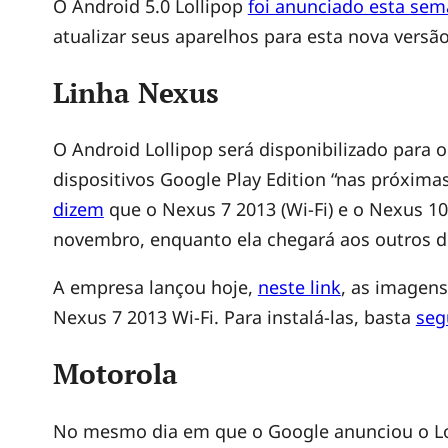
A
O Android 5.0 Lollipop
foi anunciado esta se
atualizar seus aparelhos para esta nova versão
n
Linha Nexus
d
O Android Lollipop será disponibilizado para o 
dispositivos Google Play Edition “nas próxim
r
dizem
que o Nexus 7 2013 (Wi-Fi) e o Nexus 10
novembro, enquanto ela chegará aos outros d
o
A empresa lançou hoje,
neste link
, as imagens
i
Nexus 7 2013 Wi-Fi. Para instalá-las, basta
seg
d
Motorola
5
No mesmo dia em que o Google anunciou o Lo