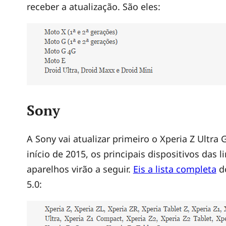
receber a atualização. São eles:
.
0
L
Sony
o
l
A Sony vai atualizar primeiro o Xperia Z Ultra
início de 2015, os principais dispositivos das 
l
aparelhos virão a seguir.
Eis a lista completa
do
5.0:
i