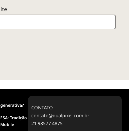
Site
 generativa?
CONTATO
contato@dualpixel.com.br
ESA: Tradição
21 98577 4875
 Mobile