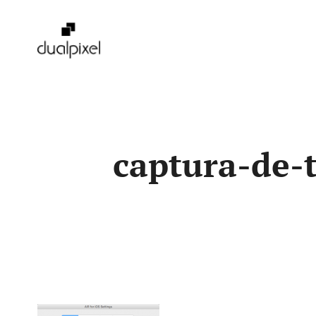
Pular
para
o
conteúdo
captura-de-