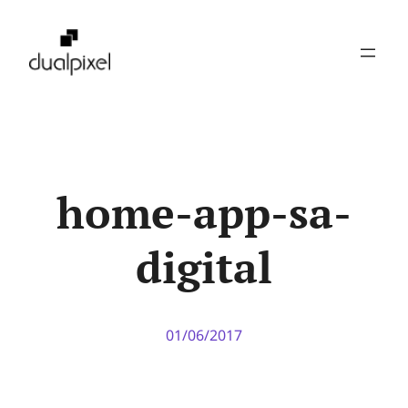
Pular
para
o
conteúdo
home-app-sa-
digital
01/06/2017