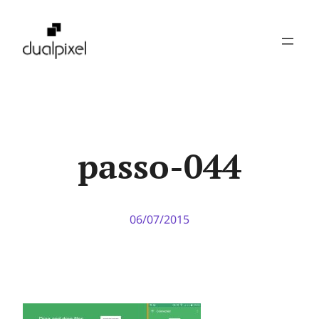
Pular
para
o
conteúdo
passo-044
06/07/2015