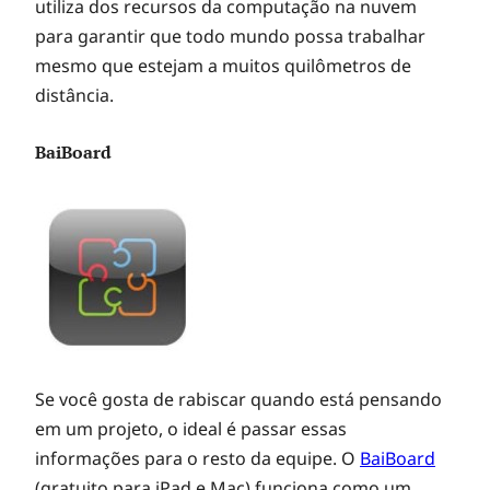
utiliza dos recursos da computação na nuvem
m
para garantir que todo mundo possa trabalhar
mesmo que estejam a muitos quilômetros de
s
distância.
e
BaiBoard
r
v
i
Se você gosta de rabiscar quando está pensando
ç
em um projeto, o ideal é passar essas
informações para o resto da equipe. O
BaiBoard
(gratuito para iPad e Mac) funciona como um