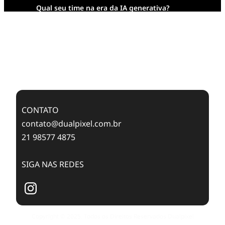
Qual seu time na era da IA generativa?
Transformação Digital da AESA: Tradição em
Feixes de Molas na Era Mobile
Case Study: Digital Transformation at Memnon
Publishing with Dualpixel
CONTATO
contato@dualpixel.com.br
21 98577 4875
SIGA NAS REDES
Copyright © 2025. Todos os Direitos Reservados Dualpixel