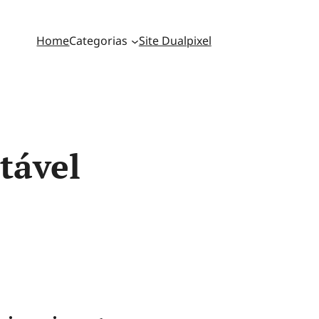
Home
Categorias
Site Dualpixel
tável