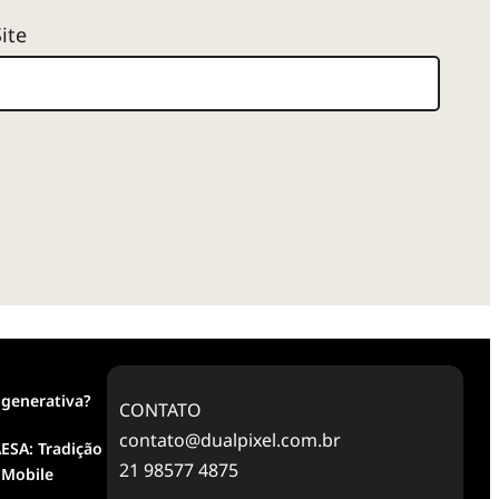
Site
 generativa?
CONTATO
contato@dualpixel.com.br
ESA: Tradição
21 98577 4875
 Mobile