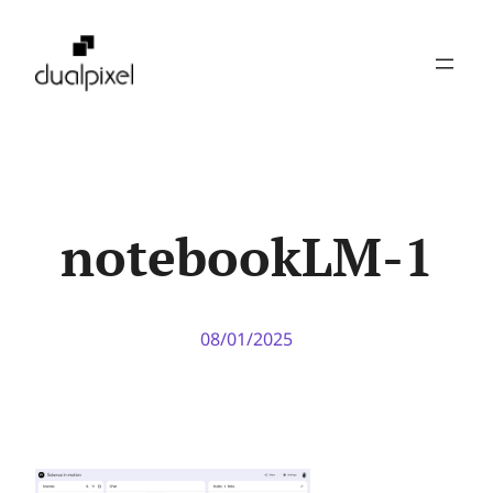
Pular
para
o
conteúdo
notebookLM-1
08/01/2025