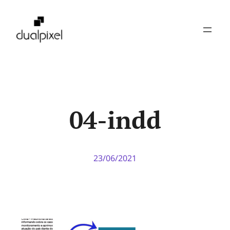
Pular
para
o
conteúdo
04-indd
23/06/2021