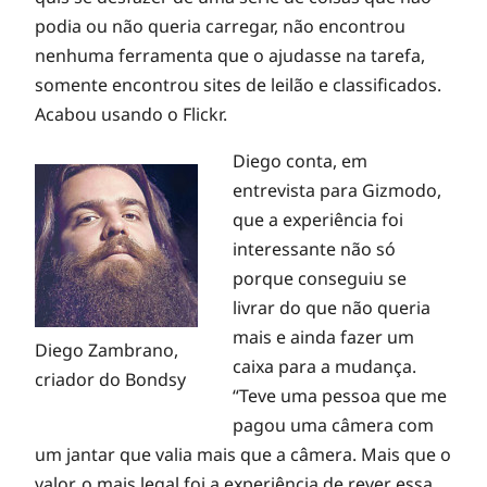
d
podia ou não queria carregar, não encontrou
nenhuma ferramenta que o ajudasse na tarefa,
s
somente encontrou sites de leilão e classificados.
Acabou usando o Flickr.
y
Diego conta, em
entrevista para Gizmodo,
,
que a experiência foi
interessante não só
a
porque conseguiu se
livrar do que não queria
mais e ainda fazer um
p
Diego Zambrano,
caixa para a mudança.
criador do Bondsy
“Teve uma pessoa que me
l
pagou uma câmera com
um jantar que valia mais que a câmera. Mais que o
valor, o mais legal foi a experiência de rever essa