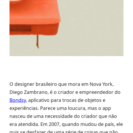
B
O designer brasileiro que mora em Nova York,
Diego Zambrano, é o criador e empreendedor do
Bondsy
, aplicativo para trocas de objetos e
o
experiências. Parece uma loucura, mas o app
nasceu de uma necessidade do criador que não
n
era atendida. Em 2007, quando mudou de país, ele
quis se desfazer de uma série de coisas que não