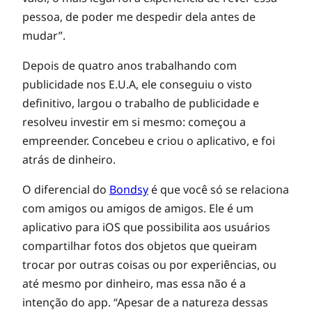
i
pessoa, de poder me despedir dela antes de
c
mudar”.
Depois de quatro anos trabalhando com
a
publicidade nos E.U.A, ele conseguiu o visto
definitivo, largou o trabalho de publicidade e
t
resolveu investir em si mesmo: começou a
empreender. Concebeu e criou o aplicativo, e foi
i
atrás de dinheiro.
O diferencial do
Bondsy
é que você só se relaciona
v
com amigos ou amigos de amigos. Ele é um
aplicativo para iOS que possibilita aos usuários
o
compartilhar fotos dos objetos que queiram
trocar por outras coisas ou por experiências, ou
d
até mesmo por dinheiro, mas essa não é a
intenção do app. “Apesar de a natureza dessas