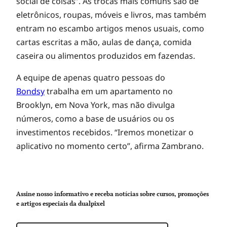
o
social de coisas”. As trocas mais comuns são de
eletrônicos, roupas, móveis e livros, mas também
v
entram no escambo artigos menos usuais, como
cartas escritas a mão, aulas de dança, comida
i
caseira ou alimentos produzidos em fazendas.
A equipe de apenas quatro pessoas do
r
Bondsy
trabalha em um apartamento no
Brooklyn, em Nova York, mas não divulga
t
números, como a base de usuários ou os
investimentos recebidos. “Iremos monetizar o
u
aplicativo no momento certo”, afirma Zambrano.
a
Assine nosso informativo e receba notícias sobre cursos, promoções
e artigos especiais da dualpixel
l