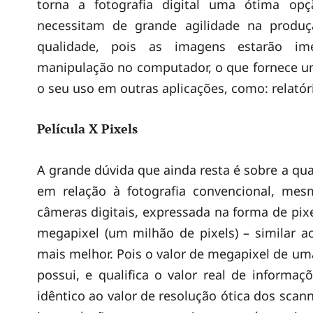
m
torna a fotografia digital uma ótima opç
necessitam de grande agilidade na produç
e
qualidade, pois as imagens estarão ime
manipulação no computador, o que fornece um
r
o seu uso em outras aplicações, como: relatóri
a
Película X Pixels
s
A grande dúvida que ainda resta é sobre a qu
em relação à fotografia convencional, me
D
câmeras digitais, expressada na forma de pi
megapixel (um milhão de pixels) – similar a
i
mais melhor. Pois o valor de megapixel de um
possui, e qualifica o valor real de informaç
g
idêntico ao valor de resolução ótica dos scann