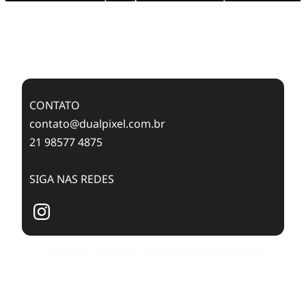
Feixes de Molas na Era Mobile
Case Study: Digital Transformation at Memnon
Publishing with Dualpixel
CONTATO
contato@dualpixel.com.br
21 98577 4875
SIGA NAS REDES
Copyright © 2025. Todos os Direitos Reservados Dualpixel