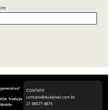
Site
 generativa?
CONTATO
contato@dualpixel.com.br
ESA: Tradição
21 98577 4875
 Mobile